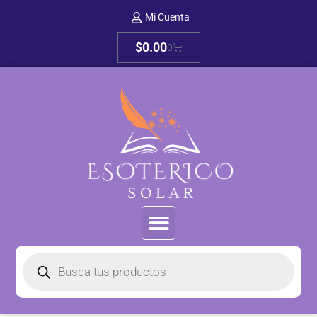
Mi Cuenta
$
0.00
0