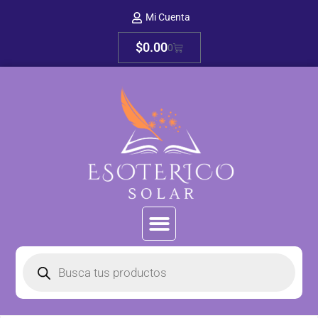
Mi Cuenta
$
0.00
0