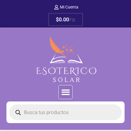
Mi Cuenta
$
0.00
0